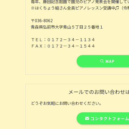
毎年、藤田記念庭園で園児のピアノ発表会を開催して
※はくちょう組さん全員ピアノレッスン受講中♫（令
〒036-8062
青森県弘前市大字青山５丁目２５番地１
ＴＥＬ：０１７２－３４－１１３４
ＦＡＸ：０１７２－３４－１５４４
MAP
メールでのお問い合わせ
どうぞお気軽にお問い合わせください。
コンタクトフォー